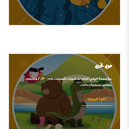
من نحن
مؤسسة الرقي التام للتقنيات تأسست عام 2013 وتختص
بتوفير برمجيات ذات...
اقرأ المزيد